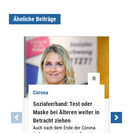
Ähnliche Beiträge
Corona
Cor
Sozialverband: Test oder
Ärz
Maske bei Älteren weiter in
Mas
Betracht ziehen
Ge
Auch nach dem Ende der Corona-
abs