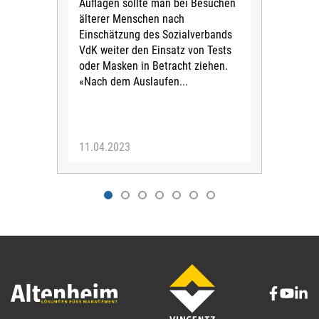
Auflagen sollte man bei Besuchen
Der 
älterer Menschen nach
Bun
Einschätzung des Sozialverbands
Rein
VdK weiter den Einsatz von Tests
der 
oder Masken in Betracht ziehen.
Ges
«Nach dem Auslaufen...
Tra
Prax
11.04.2023
17.