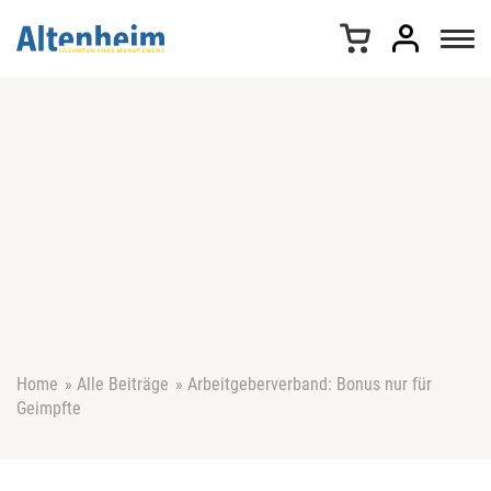
Z
u
m
I
n
h
a
l
t
s
p
r
i
n
g
e
Home
»
Alle Beiträge
»
Arbeitgeberverband: Bonus nur für
n
Geimpfte