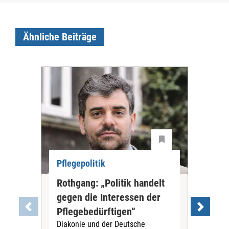
Ähnliche Beiträge
Pflegepolitik
Fin
Rothgang: „Politik handelt
Inn
gegen die Interessen der
Bad
Pflegebedürftigen“
Tag
Diakonie und der Deutsche
In 