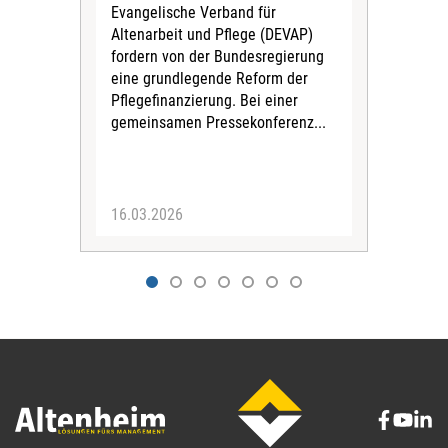
Evangelische Verband für
Inn
Altenarbeit und Pflege (DEVAP)
gest
fordern von der Bundesregierung
Tage
eine grundlegende Reform der
der
Pflegefinanzierung. Bei einer
rund
gemeinsamen Pressekonferenz...
16.03.2026
11.