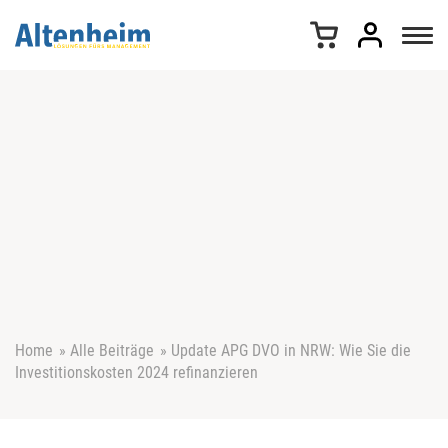
Z
u
m
I
n
h
a
l
t
s
p
r
i
n
g
e
Home
»
Alle Beiträge
»
Update APG DVO in NRW: Wie Sie die
n
Investitionskosten 2024 refinanzieren