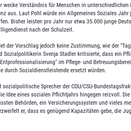
hr wecke Verständnis für Menschen in unterschiedlichen
genz aus. Laut Pohl würde ein Allgemeines Soziales Jahr
fen. Bisher leisten pro Jahr nur etwa 35.000 junge Deut
lligendienst nach der Schulzeit.
et der Vorschlag jedoch keine Zustimmung, wie der "Tage
Sozialpolitikerin Svenja Stadler kritisierte, dass ein Pfli
Entprofessionalisierung" im Pflege- und Betreuungsbere
te durch Sozialdienstleistende ersetzt würden.
d sozialpolitische Sprecher der CDU/CSU-Bundestagsfrakt
die Idee eines sozialen Pflichtjahrs hingegen reizvoll. Die
üssten Behörden, ein Versicherungssystem und vieles m
weifelt er, dass es genügend Kapazitäten gebe, die Ju