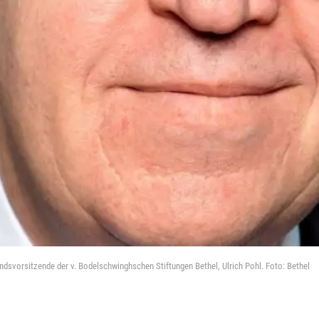
andsvorsitzende der v. Bodelschwinghschen Stiftungen Bethel, Ulrich Pohl. Foto: Bethel