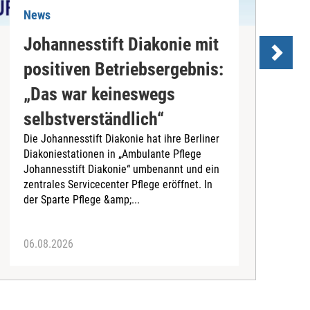
News
N
Johannesstift Diakonie mit
positiven Betriebsergebnis:
s
„Das war keineswegs
D
selbstverständlich“
d
Die Johannesstift Diakonie hat ihre Berliner
(
Diakoniestationen in „Ambulante Pflege
A
Johannesstift Diakonie“ umbenannt und ein
d
zentrales Servicecenter Pflege eröffnet. In
A
der Sparte Pflege &amp;...
06.08.2026
0