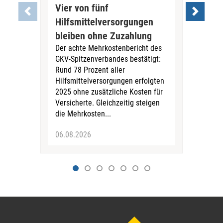
Vier von fünf
Imp
Hilfsmittelversorgungen
Ste
Die
bleiben ohne Zuzahlung
und 
Der achte Mehrkostenbericht des
Bra
GKV-Spitzenverbandes bestätigt:
zwei
Rund 78 Prozent aller
amb
Hilfsmittelversorgungen erfolgten
Pfl
2025 ohne zusätzliche Kosten für
Ehre
Versicherte. Gleichzeitig steigen
die Mehrkosten...
06.08.2026
06.