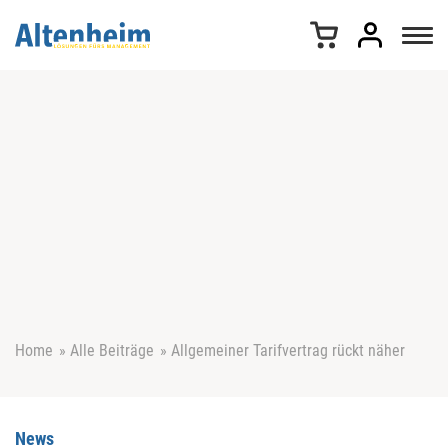
Z
u
m
I
n
h
a
l
t
s
p
r
i
n
g
e
Home
»
Alle Beiträge
»
Allgemeiner Tarifvertrag rückt näher
n
News