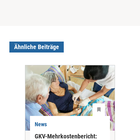
Ähnliche Beiträge
News
Ne
GKV-Mehrkostenbericht:
Pil