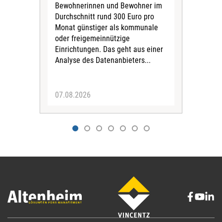
Bewohnerinnen und Bewohner im
Ges
Durchschnitt rund 300 Euro pro
War
Monat günstiger als kommunale
part
oder freigemeinnützige
Wide
Einrichtungen. Das geht aus einer
und 
Analyse des Datenanbieters...
höh
eine
07.08.2026
07.