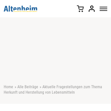
Z
u
m
I
n
h
a
l
t
s
p
r
i
n
g
e
Home
»
Alle Beiträge
»
Aktuelle Fragestellungen zum Thema
n
Herkunft und Herstellung von Lebensmitteln