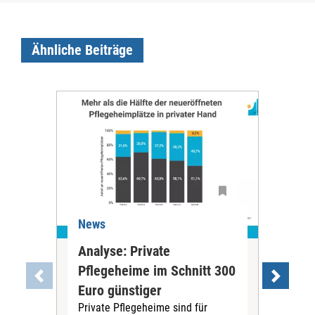
Ähnliche Beiträge
News
Ne
Analyse: Private
Pfl
Pflegeheime im Schnitt 300
Eig
Euro günstiger
Fin
Private Pflegeheime sind für
Der