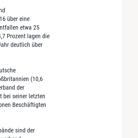
nd
16 über eine
ntfallen etwa 25
,7 Prozent lagen die
ahr deutlich über
eutsche
oßbritannien (10,6
erband der
 bei seiner letzten
ionen Beschäftigten
bände sind der