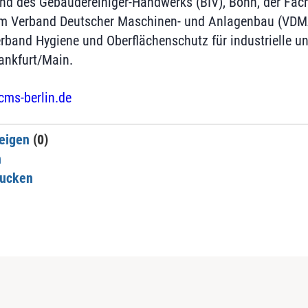
d des Gebäudereiniger-Handwerks (BIV), Bonn, der Fac
m Verband Deutscher Maschinen- und Anlagenbau (VDMA
rband Hygiene und Oberflächenschutz für industrielle und
ankfurt/Main.
ms-berlin.de
eigen
(0)
n
rucken