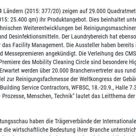
4 Ländern (2015: 377/20) zeigen auf 29.000 Quadratmet
015: 25.400 qm) ihr Produktangebot. Dies beinhaltet unt
chnischen Weiterentwicklungen bei Reinigungsmaschinen
 und Desinfektionsmitteln. Der Laundrybereich hat ebens
 das Facility Management. Die Aussteller haben bereits 
nd Messepremieren angekündigt. Die Verleihung des CMS
Premiere des Mobility Cleaning Circle sind besondere Hi
wartet werden über 20.000 Branchenvertreter aus rund
llel zur Reinigungsfachmesse der Weltkongress der Gebä
Building Service Contractors, WFBSC, 18.-20.9., Halle 7.3
 – Prozesse, Menschen, Technik" lautet das Leitthema der
tungsschau haben die Trägerverbände der International
die wirtschaftliche Bedeutung ihrer Branche unterstrich