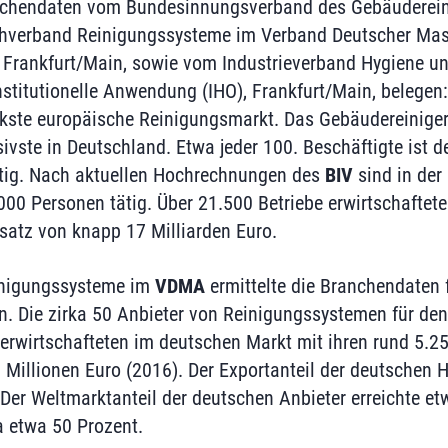
anchendaten vom Bundesinnungsverband des Gebäuderei
chverband Reinigungssysteme im Verband Deutscher Mas
Frankfurt/Main, sowie vom Industrieverband Hygiene u
institutionelle Anwendung (IHO), Frankfurt/Main, belegen
rkste europäische Reinigungsmarkt. Das Gebäudereinige
ivste in Deutschland. Etwa jeder 100. Beschäftigte ist d
tig. Nach aktuellen Hochrechnungen des
BIV
sind in der
00 Personen tätig. Über 21.500 Betriebe erwirtschaftet
atz von knapp 17 Milliarden Euro.
inigungssysteme im
VDMA
ermittelte die Branchendaten f
. Die zirka 50 Anbieter von Reinigungssystemen für de
 erwirtschafteten im deutschen Markt mit ihren rund 5.2
illionen Euro (2016). Der Exportanteil der deutschen Her
 Der Weltmarktanteil der deutschen Anbieter erreichte et
a etwa 50 Prozent.