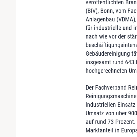
veröffentlichten Br
(BIV), Bonn, vom Fa
Anlagenbau (VDMA), 
für industrielle und 
nach wie vor der stä
beschäftigungsintens
Gebäudereinigung tä
insgesamt rund 643.0
hochgerechneten Ums
Der Fachverband Re
Reinigungsmaschinen
industriellen Einsatz
Umsatz von über 900 M
auf rund 73 Prozent.
Marktanteil in Europ