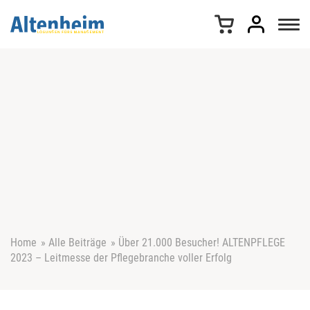
Z
u
m
I
n
h
a
l
t
s
p
r
i
n
g
e
Home
»
Alle Beiträge
»
Über 21.000 Besucher! ALTENPFLEGE
n
2023 – Leitmesse der Pflegebranche voller Erfolg