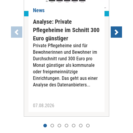
News
Ne
Analyse: Private
Pfl
Pflegeheime im Schnitt 300
Eig
Euro günstiger
Fin
Private Pflegeheime sind für
Der
Bewohnerinnen und Bewohner im
Ges
Durchschnitt rund 300 Euro pro
War
Monat günstiger als kommunale
part
oder freigemeinnützige
Wide
Einrichtungen. Das geht aus einer
und 
Analyse des Datenanbieters...
höh
eine
07.08.2026
07.