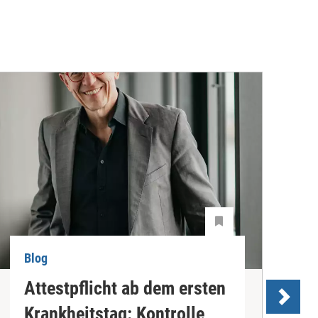
Blog
B
Attestpflicht ab dem ersten
Krankheitstag: Kontrolle