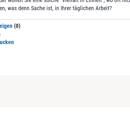
er wollen Sie eine solche "Vielfalt in Einheit", wo oft ni
, was denn Sache ist, in Ihrer täglichen Arbeit?
eigen
(0)
n
rucken