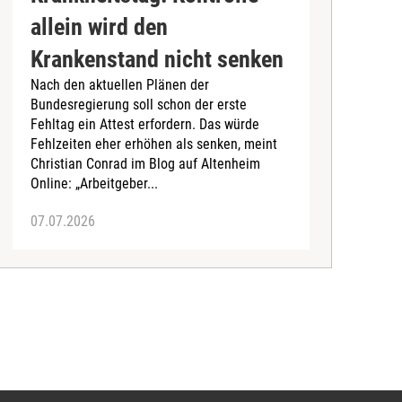
allein wird den
e
D
Krankenstand nicht senken
A
Nach den aktuellen Plänen der
d
Bundesregierung soll schon der erste
G
Fehltag ein Attest erfordern. Das würde
g
Fehlzeiten eher erhöhen als senken, meint
S
Christian Conrad im Blog auf Altenheim
Online: „Arbeitgeber...
07.07.2026
0