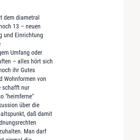
t dem diametral
 noch 13 – neuen
g und Einrichtung
e
igem Umfang oder
en – alles hört sich
noch ihr Gutes
und Wohnformen von
 schafft nur
so "heimferne"
kussion über die
altspunkt, daß damit
rdnungsrechten
kzuhalten. Man darf