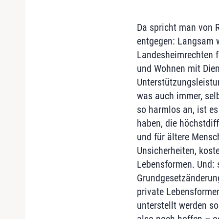
Da spricht man von 
entgegen: Langsam wi
Landesheimrechten f
und Wohnen mit Diens
Unterstützungsleist
was auch immer, sel
so harmlos an, ist e
haben, die höchstdif
und für ältere Mensch
Unsicherheiten, kost
Lebensformen. Und: s
Grundgesetzänderung
private Lebensformen
unterstellt werden s