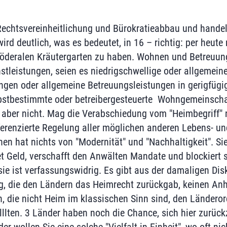
Rechtsvereinheitlichung und Bürokratieabbau und handel
rd deutlich, was es bedeutet, in 16 – richtig: per heute
öderalen Kräutergarten zu haben. Wohnen und Betreuun
tleistungen, seien es niedrigschwellige oder allgemein
ungen oder allgemeine Betreuungsleistungen in gerigfüg
bstbestimmte oder betreibergesteuerte Wohngemeinschaft
s aber nicht. Mag die Verabschiedung vom "Heimbegriff" 
ferenzierte Regelung aller möglichen anderen Lebens- 
en hat nichts von "Modernität" und "Nachhaltigkeit". Sie
et Geld, verschafft den Anwälten Mandate und blockiert 
ie ist verfassungswidrig. Es gibt aus der damaligen Dis
, die den Ländern das Heimrecht zurückgab, keinen Anh
, die nicht Heim im klassischen Sinn sind, den Ländero
olllten. 3 Länder haben noch die Chance, sich hier zurüc