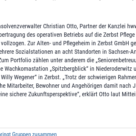
olvenzverwalter Christian Otto, Partner der Kanzlei h
bertragung des operativen Betriebs auf die Zerbst Pfle
6 vollzogen. Zur Alten- und Pflegeheim in Zerbst GmbH g
hrere Sozialstationen an acht Standorten in Sachsen-An
um Portfolio zählen unter anderem die „Seniorenbetreu
 die Wachkomastation „Spitzbergblick“ in Niederoderwitz 
 Willy Wegener“ in Zerbst. „Trotz der schwierigen Rahm
he Mitarbeiter, Bewohner und Angehörigen damit nach J
ine sichere Zukunftsperspektive“, erklärt Otto laut Mittei
 bringt Gruppen zusammen