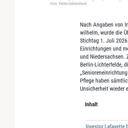
Foto: PetAir/AdobeStock
Nach Angaben von Ins
wilhelm, wurde die Ü
Stichtag 1. Juli 202
Einrichtungen und me
und Niedersachsen. Z
Berlin-Lichterfelde,
„Senioreneinrichtung
Pflege haben sämtlic
Unsicherheit wieder e
Inhalt
Investor Lafayette