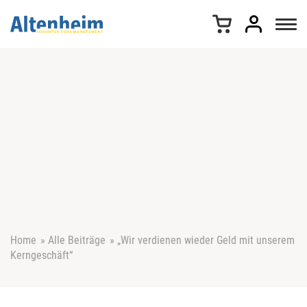
Z
u
m
I
n
h
a
l
t
s
p
r
i
n
g
e
Home
»
Alle Beiträge
»
„Wir verdienen wieder Geld mit unserem
n
Kerngeschäft“