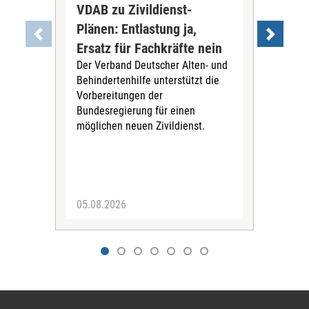
VDAB zu Zivildienst-
Soz
Plänen: Entlastung ja,
Nac
Ersatz für Fachkräfte nein
VS
Der Verband Deutscher Alten- und
Der
Behindertenhilfe unterstützt die
verö
Vorbereitungen der
Nach
Bundesregierung für einen
posi
möglichen neuen Zivildienst.
Bla
Sozi
05.08.2026
05.