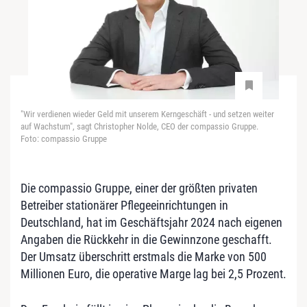
"Wir verdienen wieder Geld mit unserem Kerngeschäft - und setzen weiter
auf Wachstum", sagt Christopher Nolde, CEO der compassio Gruppe.
Foto: compassio Gruppe
Die compassio Gruppe, einer der größten privaten
Betreiber stationärer Pflegeeinrichtungen in
Deutschland, hat im Geschäftsjahr 2024 nach eigenen
Angaben die Rückkehr in die Gewinnzone geschafft.
Der Umsatz überschritt erstmals die Marke von 500
Millionen Euro, die operative Marge lag bei 2,5 Prozent.