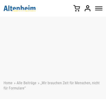
Z
u
m
I
n
h
a
l
t
s
p
r
i
n
g
e
Home
»
Alle Beiträge
»
„Wir brauchen Zeit für Menschen, nicht
n
für Formulare“