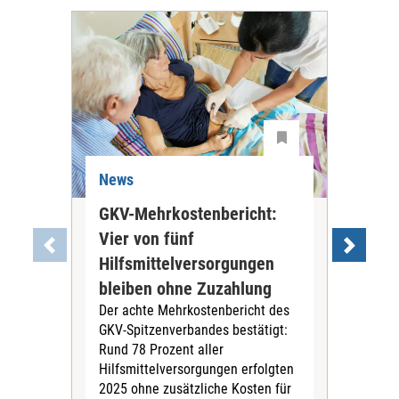
News
Ne
GKV-Mehrkostenbericht:
Pil
Vier von fünf
Imp
Hilfsmittelversorgungen
Ste
Die
bleiben ohne Zuzahlung
und 
Der achte Mehrkostenbericht des
Bra
GKV-Spitzenverbandes bestätigt:
zwei
Rund 78 Prozent aller
amb
Hilfsmittelversorgungen erfolgten
Pfl
2025 ohne zusätzliche Kosten für