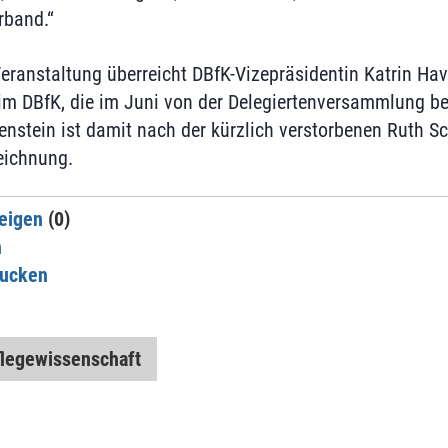
rband.“
ranstaltung überreicht DBfK-Vizepräsidentin Katrin Hav
im DBfK, die im Juni von der Delegiertenversammlung b
ienstein ist damit nach der kürzlich verstorbenen Ruth S
eichnung.
eigen
(0)
n
rucken
flegewissenschaft