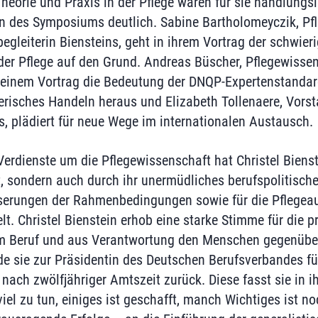
heorie und Praxis in der Pflege waren für sie handlungsl
n des Symposiums deutlich. Sabine Bartholomeyczik, Pfl
egleiterin Biensteins, geht in ihrem Vortrag der schwier
er Pflege auf den Grund. Andreas Büscher, Pflegewissen
 seinem Vortrag die Bedeutung der DNQP-Expertenstandar
gerisches Handeln heraus und Elizabeth Tollenaere, Vors
 plädiert für neue Wege im internationalen Austausch.
Verdienste um die Pflegewissenschaft hat Christel Bienst
, sondern auch durch ihr unermüdliches berufspolitisch
sserungen der Rahmenbedingungen sowie für die Pflegea
t. Christel Bienstein erhob eine starke Stimme für die p
m Beruf und aus Verantwortung den Menschen gegenüber,
e sie zur Präsidentin des Deutschen Berufsverbandes fü
nach zwölfjähriger Amtszeit zurück. Diese fasst sie in 
l zu tun, einiges ist geschafft, manch Wichtiges ist noch