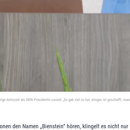
ährige Amtszeit als DBfK-Präsidentin zurück: „Es gab viel zu tun, einiges ist geschafft, man
nen den Namen „Bienstein“ hören, klingelt es nicht nur b