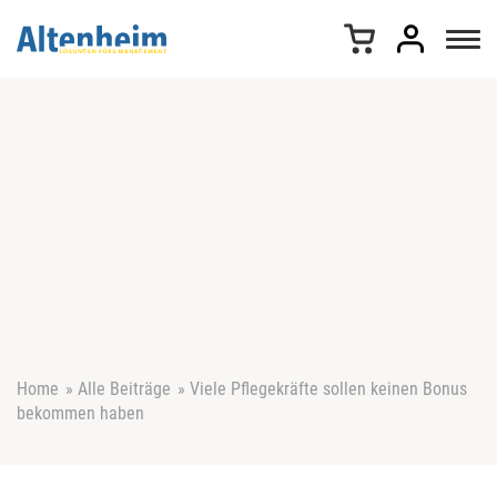
Z
u
m
I
n
h
a
l
t
s
p
r
i
n
g
e
Home
»
Alle Beiträge
»
Viele Pflegekräfte sollen keinen Bonus
n
bekommen haben