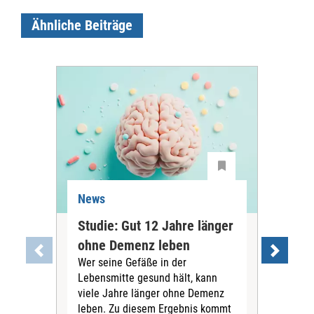
Ähnliche Beiträge
News
Ne
Studie: Gut 12 Jahre länger
Joh
ohne Demenz leben
Per
Wer seine Gefäße in der
gut
Lebensmitte gesund hält, kann
Die 
viele Jahre länger ohne Demenz
ihr
leben. Zu diesem Ergebnis kommt
Mill