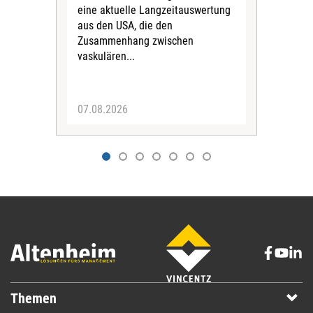
eine aktuelle Langzeitauswertung
Jah
aus den USA, die den
auf 
Zusammenhang zwischen
sin
vaskulären...
Mill
07.08.2026
07.
Themen