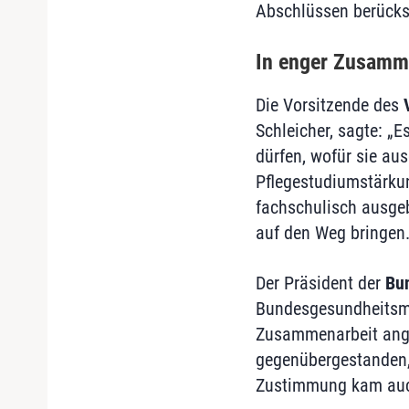
Abschlüssen berücksi
In enger Zusamme
Die Vorsitzende des
Schleicher, sagte: „E
dürfen, wofür sie aus
Pflegestudiumstärku
fachschulisch ausgeb
auf den Weg bringen. 
Der Präsident der
Bu
Bundesgesundheitsmin
Zusammenarbeit angew
gegenübergestanden, 
Zustimmung kam auc