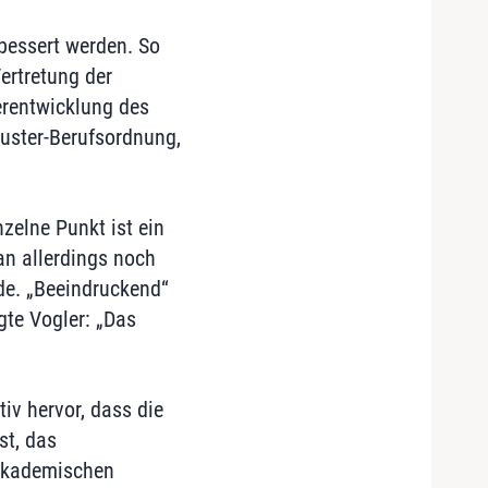
rbessert werden. So
ertretung der
erentwicklung des
Muster-Berufsordnung,
nzelne Punkt ist ein
an allerdings noch
de. „Beeindruckend“
gte Vogler: „Das
iv hervor, dass die
st, das
 akademischen