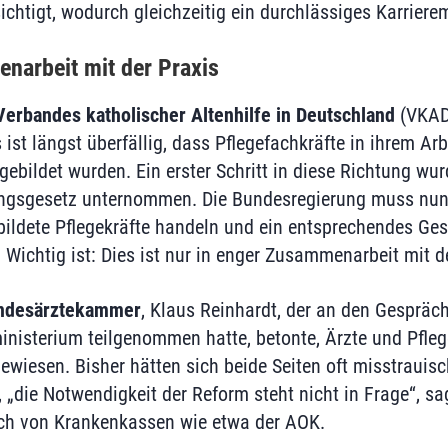
chtigt, wodurch gleichzeitig ein durchlässiges Karrierem
narbeit mit der Praxis
Verbandes katholischer Altenhilfe in Deutschland
(VKAD)
s ist längst überfällig, dass Pflegefachkräfte in ihrem Ar
gebildet wurden. Ein erster Schritt in diese Richtung wu
ngsgesetz unternommen. Die Bundesregierung muss nun
ildete Pflegekräfte handeln und ein entsprechendes Ges
Wichtig ist: Dies ist nur in enger Zusammenarbeit mit d
ndesärztekammer
, Klaus Reinhardt, der an den Gespräc
isterium teilgenommen hatte, betonte, Ärzte und Pflege
iesen. Bisher hätten sich beide Seiten oft misstrauisc
„die Notwendigkeit der Reform steht nicht in Frage“, sa
h von Krankenkassen wie etwa der AOK.