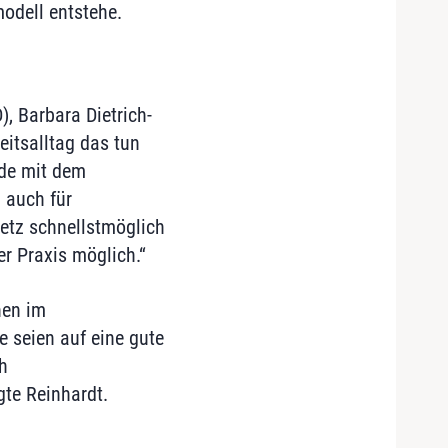
odell entstehe.
, Barbara Dietrich-
beitsalltag das tun
rde mit dem
 auch für
etz schnellstmöglich
er Praxis möglich.“
hen im
 seien auf eine gute
h
gte Reinhardt.