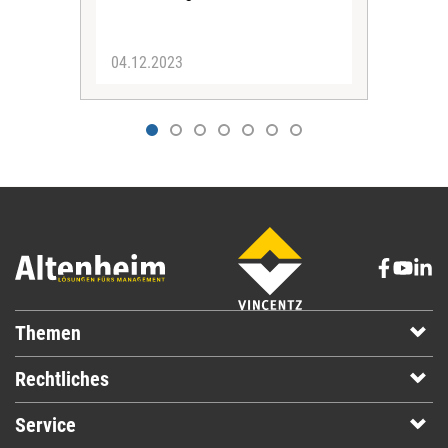
erhe
04.12.2023
21.
Themen
Rechtliches
Service