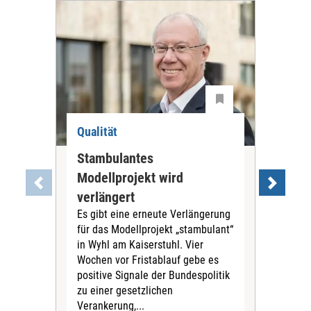
Qualität
Qua
Stambulantes
Web
Modellprojekt wird
Qua
verlängert
der
Es gibt eine erneute Verlängerung
Re
für das Modellprojekt „stambulant“
Die
in Wyhl am Kaiserstuhl. Vier
Aus
Wochen vor Fristablauf gebe es
Qua
positive Signale der Bundespolitik
Pfl
zu einer gesetzlichen
mit 
Verankerung,...
wie