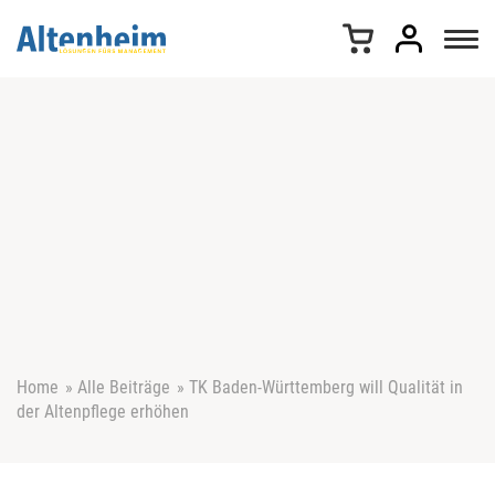
Z
u
m
I
n
h
a
l
t
s
p
r
i
n
g
e
Home
»
Alle Beiträge
»
TK Baden-Württemberg will Qualität in
n
der Altenpflege erhöhen