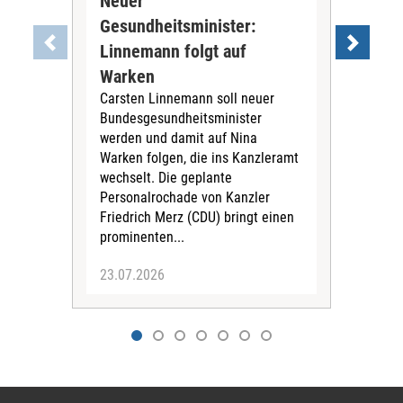
Neuer
Ne
Gesundheitsminister:
Li
"Ein
Linnemann folgt auf
Los
Warken
Als 
Carsten Linnemann soll neuer
Min
Bundesgesundheitsminister
woll
werden und damit auf Nina
Jetz
Warken folgen, die ins Kanzleramt
doch
wechselt. Die geplante
Personalrochade von Kanzler
Friedrich Merz (CDU) bringt einen
prominenten...
23.07.2026
23.