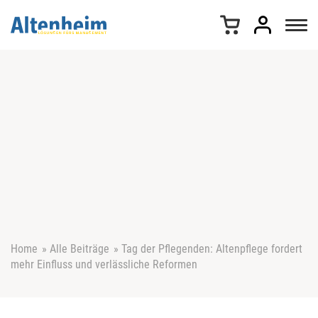
Z
u
m
I
n
h
a
l
t
s
p
r
i
n
g
e
Home
»
Alle Beiträge
»
Tag der Pflegenden: Altenpflege fordert
n
mehr Einfluss und verlässliche Reformen