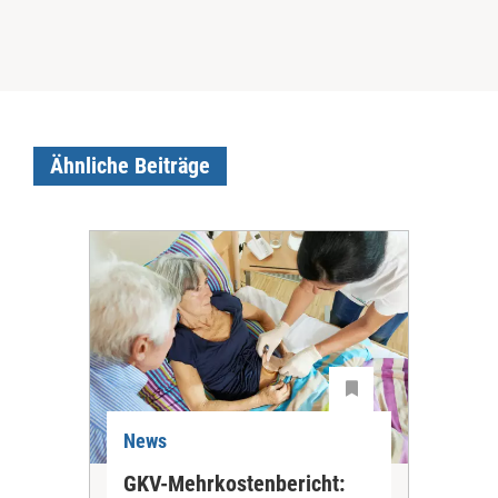
Ähnliche Beiträge
News
Ne
GKV-Mehrkostenbericht:
Pil