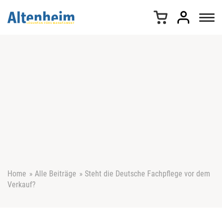
Z
u
m
I
n
h
a
l
t
s
p
r
i
n
g
e
Home
»
Alle Beiträge
»
Steht die Deutsche Fachpflege vor dem
n
Verkauf?