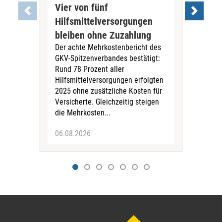
Vier von fünf
Imp
Hilfsmittelversorgungen
Ste
Die
bleiben ohne Zuzahlung
und 
Der achte Mehrkostenbericht des
Bra
GKV-Spitzenverbandes bestätigt:
zwei
Rund 78 Prozent aller
amb
Hilfsmittelversorgungen erfolgten
Pfl
2025 ohne zusätzliche Kosten für
Ehre
Versicherte. Gleichzeitig steigen
die Mehrkosten...
06.08.2026
06.