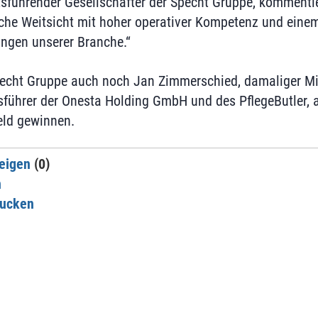
tsführender Gesellschafter der Specht Gruppe, komment
ische Weitsicht mit hoher operativer Kompetenz und einem
ungen unserer Branche.“
echt Gruppe auch noch Jan Zimmerschied, damaliger Mi
führer der Onesta Holding GmbH und des PflegeButler, al
eld gewinnen.
eigen
(0)
n
rucken