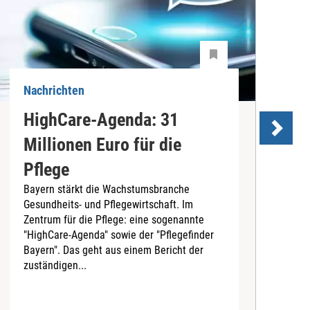
Nachrichten
N
HighCare-Agenda: 31
H
Millionen Euro für die
K
Pflege
Bayern stärkt die Wachstumsbranche
Gesundheits- und Pflegewirtschaft. Im
C
Zentrum für die Pflege: eine sogenannte
V
"HighCare-Agenda" sowie der "Pflegefinder
P
Bayern". Das geht aus einem Bericht der
s
zuständigen...
o