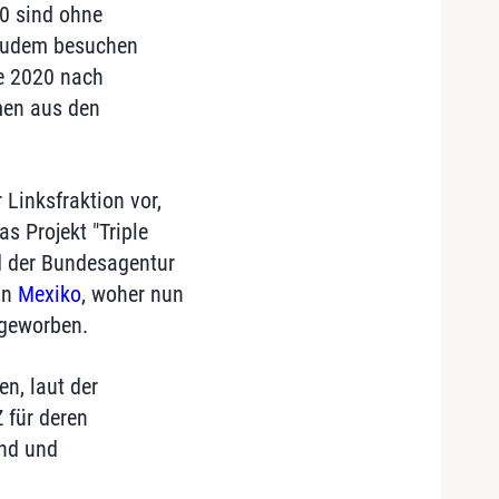
0 sind ohne
 Zudem besuchen
te 2020 nach
men aus den
Linksfraktion vor,
s Projekt "Triple
d der Bundesagentur
in
Mexiko
, woher nun
 geworben.
en, laut der
 für deren
and und