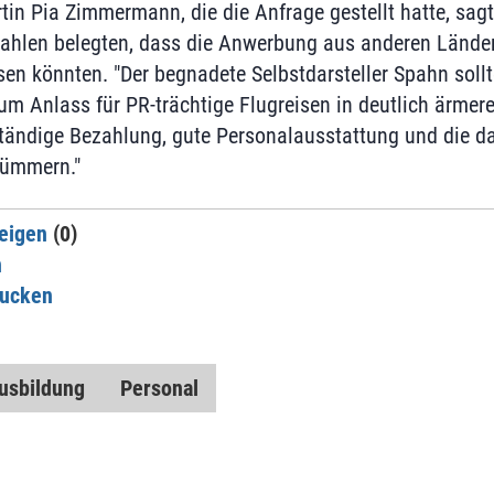
rtin Pia Zimmermann, die die Anfrage gestellt hatte, sag
Zahlen belegten, dass die Anwerbung aus anderen Länder
sen könnten. "Der begnadete Selbstdarsteller Spahn sollt
um Anlass für PR-trächtige Flugreisen in deutlich ärme
ändige Bezahlung, gute Personalausstattung und die daf
kümmern."
eigen
(0)
n
rucken
usbildung
Personal