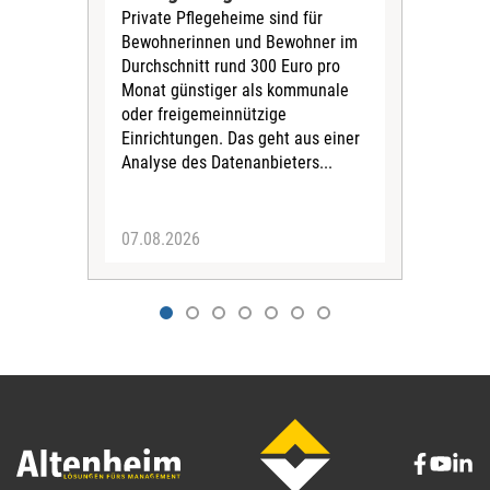
Private Pflegeheime sind für
Der
Bewohnerinnen und Bewohner im
Ges
Durchschnitt rund 300 Euro pro
War
Monat günstiger als kommunale
part
oder freigemeinnützige
Wide
Einrichtungen. Das geht aus einer
und 
Analyse des Datenanbieters...
höh
eine
07.08.2026
07.