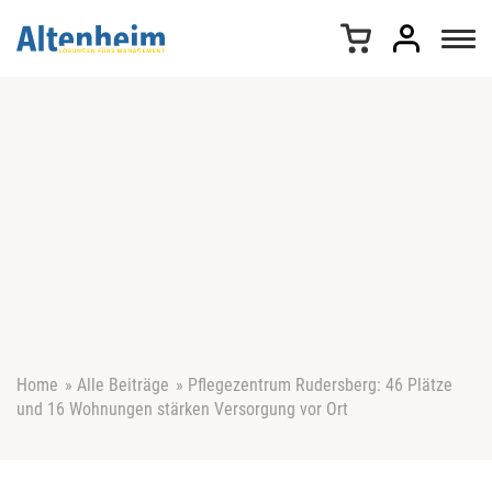
Z
u
m
I
n
h
a
l
t
s
p
r
i
n
g
e
Home
»
Alle Beiträge
»
Pflegezentrum Rudersberg: 46 Plätze
n
und 16 Wohnungen stärken Versorgung vor Ort