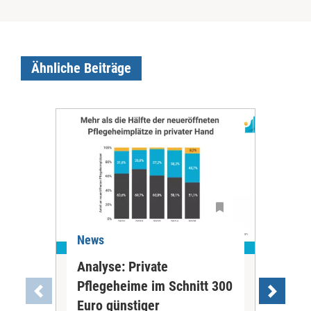
Ähnliche Beiträge
News
Ne
Analyse: Private
Pfl
Pflegeheime im Schnitt 300
Eig
Euro günstiger
Fin