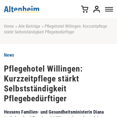
Z
u
m
I
n
Home
»
Alle Beiträge
»
Pflegehotel Willingen: Kurzzeitpflege
h
stärkt Selbstständigkeit Pflegebedürftiger
a
l
t
s
News
p
r
Pflegehotel Willingen:
i
Kurzzeitpflege stärkt
n
g
Selbstständigkeit
e
n
Pflegebedürftiger
Hessens Familien- und Gesundheitsministerin Diana