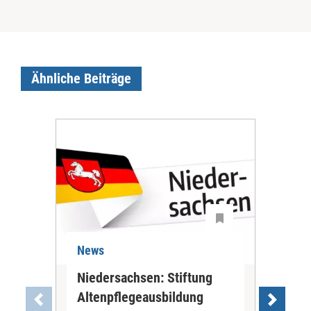
Ähnliche Beiträge
News
Ne
Niedersachsen: Stiftung
Soz
Altenpflegeausbildung
Stu