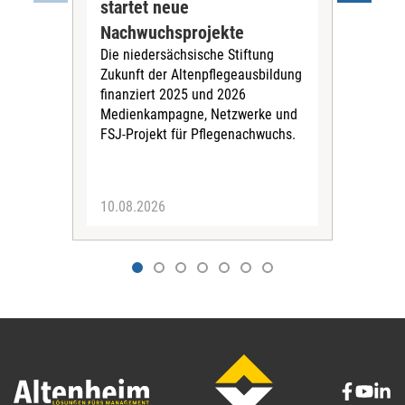
startet neue
kei
Das 
Nachwuchsprojekte
den 
Die niedersächsische Stiftung
eine
Zukunft der Altenpflegeausbildung
nich
finanziert 2025 und 2026
nich
Medienkampagne, Netzwerke und
FSJ-Projekt für Pflegenachwuchs.
10.08.2026
10.