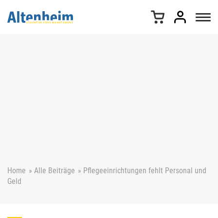
Z
u
m
I
n
h
a
l
t
s
p
r
i
n
g
e
Home
»
Alle Beiträge
»
Pflegeeinrichtungen fehlt Personal und
n
Geld