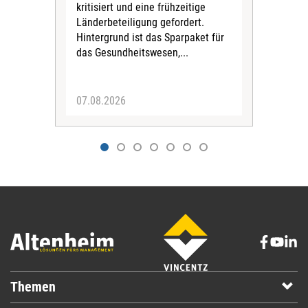
kritisiert und eine frühzeitige
Rund
Länderbeteiligung gefordert.
Hilf
Hintergrund ist das Sparpaket für
2025
das Gesundheitswesen,...
Vers
die 
07.08.2026
06.
Themen