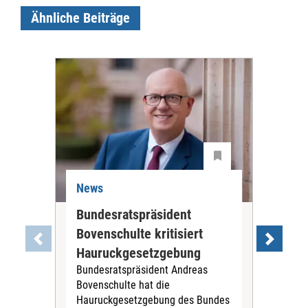
Ähnliche Beiträge
News
Ne
Bundesratspräsident
GK
Bovenschulte kritisiert
Vie
Hauruckgesetzgebung
Hil
Bundesratspräsident Andreas
ble
Bovenschulte hat die
Der
Hauruckgesetzgebung des Bundes
GKV