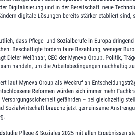
er Digitalisierung und in der Bereitschaft, neue Techno
ändern digitale Lösungen bereits stärker etabliert sind,
tlich, dass Pflege- und Sozialberufe in Europa dringend 
en. Beschäftigte fordern faire Bezahlung, weniger Büro
agt Dieter Weißhaar, CEO der Myneva Group. Politik, Träg
nsam handeln, um die Arbeitsbedingungen nachhaltig zu
iert laut Myneva Group als Weckruf an Entscheidungsträg
entschlossene Reformen würden sich immer mehr Fachkrä
 Versorgungssicherheit gefährden – bei gleichzeitig ste
und Sozialwirtschaft brauche jetzt gemeinsame Anstreng
g.
ndstudie Pflege & Soziales 2025 mit allen Ergebnissen st