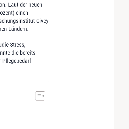
ion. Laut der neuen
rozent) einen
chungsinstitut Civey
hen Ländern.
die Stress,
nte die bereits
r Pflegebedarf