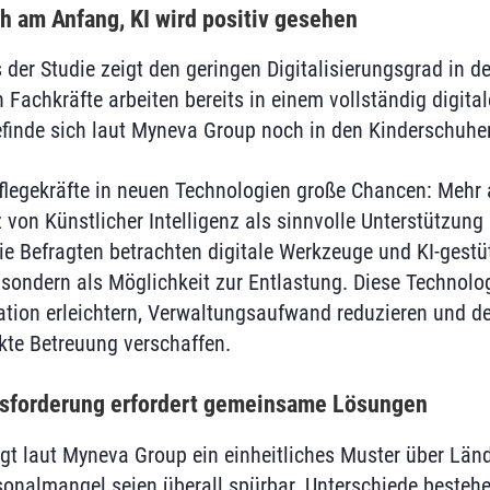
ch am Anfang, KI wird positiv gesehen
 der Studie zeigt den geringen Digitalisierungsgrad in de
 Fachkräfte arbeiten bereits in einem vollständig digita
befinde sich laut Myneva Group noch in den Kinderschuhe
legekräfte in neuen Technologien große Chancen: Mehr 
von Künstlicher Intelligenz als sinnvolle Unterstützung 
Die Befragten betrachten digitale Werkzeuge und KI-ges
 sondern als Möglichkeit zur Entlastung. Diese Technolo
tion erleichtern, Verwaltungsaufwand reduzieren und d
ekte Betreuung verschaffen.
sforderung erfordert gemeinsame Lösungen
gt laut Myneva Group ein einheitliches Muster über Län
onalmangel seien überall spürbar. Unterschiede bestehe