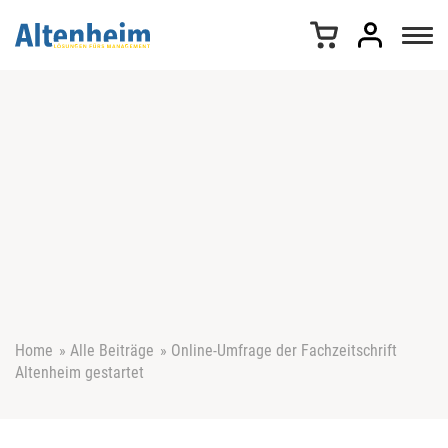
Z
u
m
I
n
h
a
l
t
s
p
r
i
n
g
e
Home
»
Alle Beiträge
»
Online-Umfrage der Fachzeitschrift
n
Altenheim gestartet