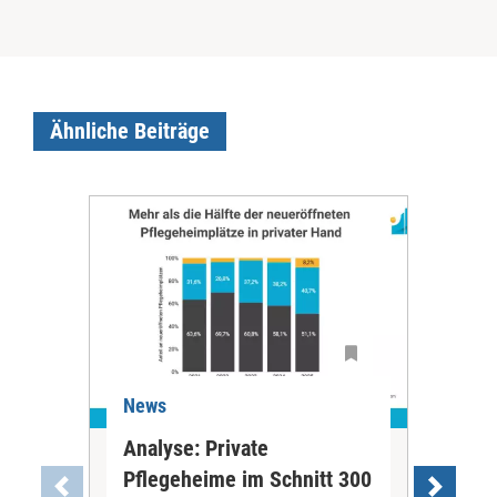
Ähnliche Beiträge
News
Ne
Analyse: Private
Pfl
Pflegeheime im Schnitt 300
Eig