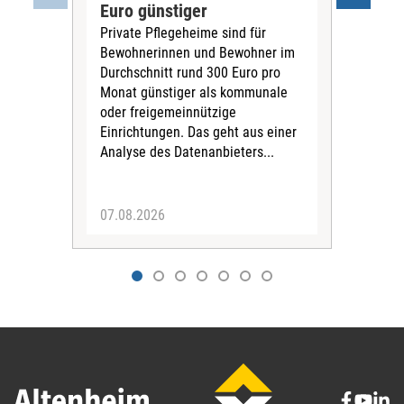
Euro günstiger
Fin
Private Pflegeheime sind für
Der
Bewohnerinnen und Bewohner im
Ges
Durchschnitt rund 300 Euro pro
War
Monat günstiger als kommunale
part
oder freigemeinnützige
Wide
Einrichtungen. Das geht aus einer
und 
Analyse des Datenanbieters...
höh
eine
07.08.2026
07.