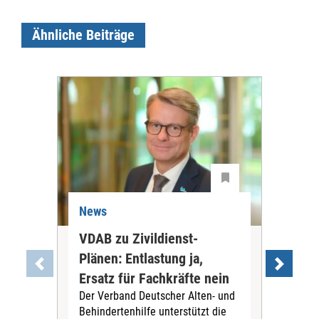
Ähnliche Beiträge
News
Ne
VDAB zu Zivildienst-
Soz
Plänen: Entlastung ja,
Nac
Ersatz für Fachkräfte nein
VS
Der Verband Deutscher Alten- und
Der
Behindertenhilfe unterstützt die
verö