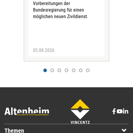
Vorbereitungen der
Nach
Bundesregierung für einen
posi
möglichen neuen Zivildienst.
Bla
Sozi
05.08.2026
05.
Themen