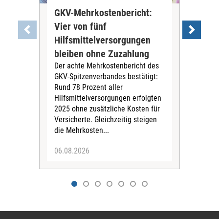
GKV-Mehrkostenbericht:
Pil
Vier von fünf
Imp
Hilfsmittelversorgungen
Ste
Die
bleiben ohne Zuzahlung
und 
Der achte Mehrkostenbericht des
Bra
GKV-Spitzenverbandes bestätigt:
zwei
Rund 78 Prozent aller
amb
Hilfsmittelversorgungen erfolgten
Pfl
2025 ohne zusätzliche Kosten für
Ehre
Versicherte. Gleichzeitig steigen
die Mehrkosten...
06.08.2026
06.