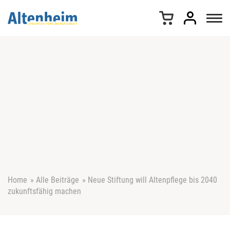
Z
u
m
I
n
h
a
l
t
s
p
r
i
n
g
e
Home
»
Alle Beiträge
»
Neue Stiftung will Altenpflege bis 2040
n
zukunftsfähig machen