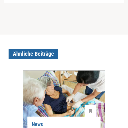
Ähnliche Beiträge
News
Ne