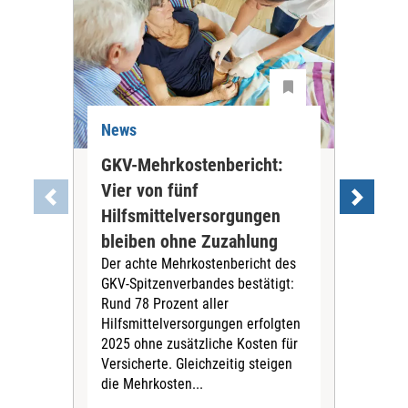
News
Ne
GKV-Mehrkostenbericht:
Pil
Vier von fünf
Imp
Hilfsmittelversorgungen
Ste
Die
bleiben ohne Zuzahlung
und 
Der achte Mehrkostenbericht des
Bra
GKV-Spitzenverbandes bestätigt:
zwei
Rund 78 Prozent aller
amb
Hilfsmittelversorgungen erfolgten
Pfl
2025 ohne zusätzliche Kosten für
Ehre
Versicherte. Gleichzeitig steigen
die Mehrkosten...