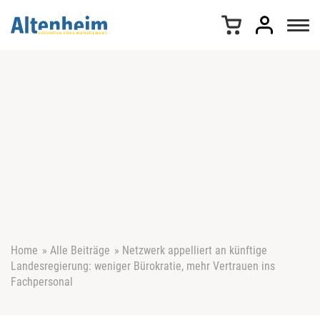
Z
u
m
I
n
h
a
l
t
s
p
r
i
n
g
e
Home
»
Alle Beiträge
»
Netzwerk appelliert an künftige
n
Landesregierung: weniger Bürokratie, mehr Vertrauen ins
Fachpersonal