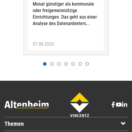
Monat günstiger als kommunale
part
oder freigemeinnützige
Wide
Einrichtungen. Das geht aus einer
und 
Analyse des Datenanbieters...
höh
eine
07.08.2026
07.
Themen