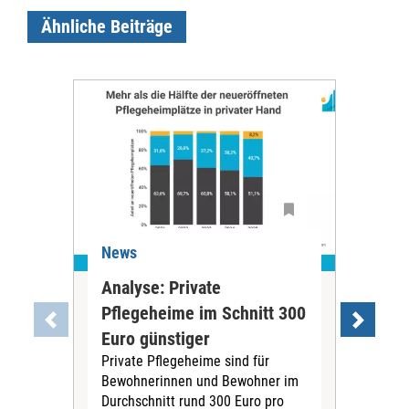
Ähnliche Beiträge
News
Ne
Analyse: Private
Pfl
Pflegeheime im Schnitt 300
Eig
Euro günstiger
Fin
Private Pflegeheime sind für
Der
Bewohnerinnen und Bewohner im
Ges
Durchschnitt rund 300 Euro pro
War