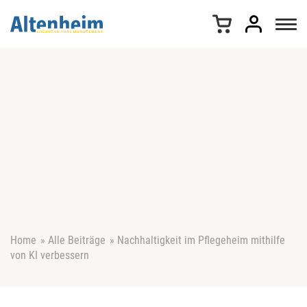
Z
u
m
I
n
h
a
l
t
s
p
r
i
n
g
e
Home
»
Alle Beiträge
»
Nachhaltigkeit im Pflegeheim mithilfe
n
von KI verbessern