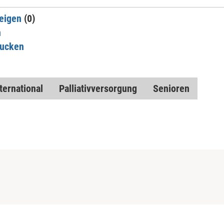
eigen
(0)
n
rucken
ternational
Palliativversorgung
Senioren