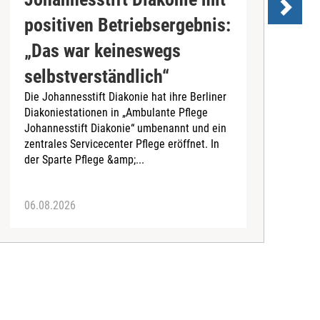
positiven Betriebsergebnis:
s
„Das war keineswegs
D
selbstverständlich“
d
Die Johannesstift Diakonie hat ihre Berliner
(
Diakoniestationen in „Ambulante Pflege
A
Johannesstift Diakonie“ umbenannt und ein
d
zentrales Servicecenter Pflege eröffnet. In
A
der Sparte Pflege &amp;...
06.08.2026
0