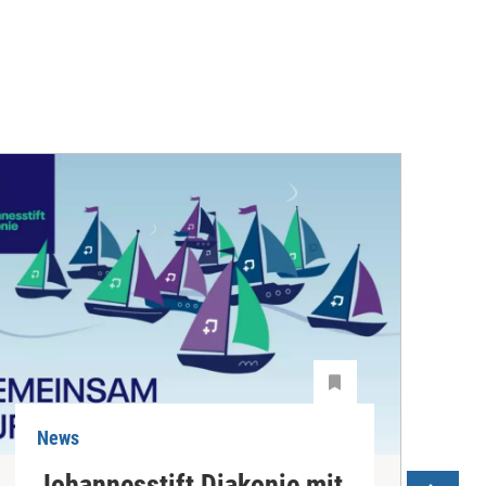
News
N
Johannesstift Diakonie mit