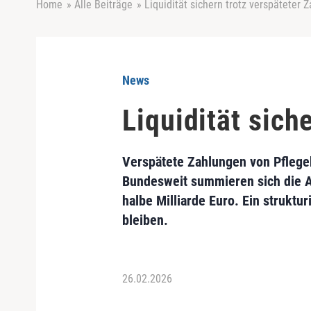
Home
»
Alle Beiträge
»
Liquidität sichern trotz verspäteter 
News
Liquidität sich
Verspätete Zahlungen von Pflegek
Bundesweit summieren sich die Au
halbe Milliarde Euro. Ein strukt
bleiben.
26.02.2026