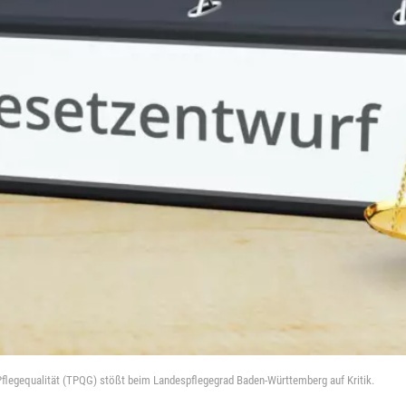
Pflegequalität (TPQG) stößt beim Landespflegegrad Baden-Württemberg auf Kritik.