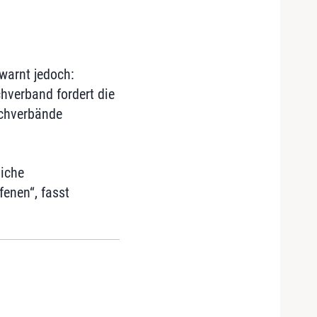
 warnt jedoch:
chverband fordert die
achverbände
liche
enen“, fasst