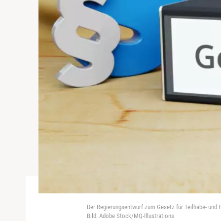
Der Regierungsentwurf zum Gesetz für Teilhabe- und 
Bild: Adobe Stock/MQ-Illustrations