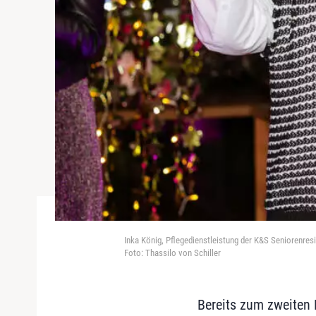
Inka König, Pflegedienstleistung der K&S Seniorenresi
Foto: Thassilo von Schiller
Bereits zum zweiten