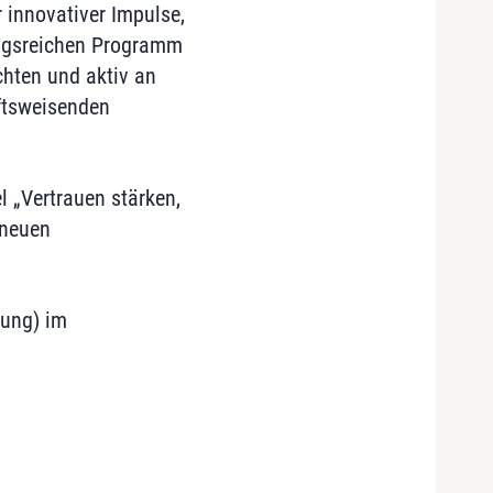
 innovativer Impulse,
ungsreichen Programm
chten und aktiv an
nftsweisenden
l „Vertrauen stärken,
 neuen
kung) im