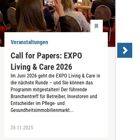
Veranstaltungen
V
Call for Papers: EXPO
Living & Care 2026
w
Im Juni 2026 geht die EXPO Living & Care in
v
die nächste Runde – und Sie können das
P
Programm mitgestalten! Der führende
b
Branchentreff für Betreiber, Investoren und
Entscheider im Pflege- und
Gesundheitsimmobilienmarkt...
26.11.2025
2