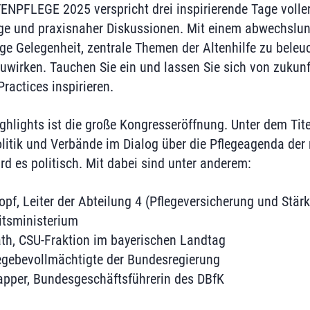
ENPFLEGE 2025 verspricht drei inspirierende Tage voller
äge und praxisnaher Diskussionen. Mit einem abwechsl
ige Gelegenheit, zentrale Themen der Altenhilfe zu beleu
zuwirken. Tauchen Sie ein und lassen Sie sich von zuku
ractices inspirieren.
ghlights ist die große Kongresseröffnung. Unter dem Tite
olitik und Verbände im Dialog über die Pflegeagenda der
rd es politisch. Mit dabei sind unter anderem:
opf, Leiter der Abteilung 4 (Pflegeversicherung und Stär
tsministerium
th, CSU-Fraktion im bayerischen Landtag
legebevollmächtigte der Bundesregierung
lapper, Bundesgeschäftsführerin des DBfK