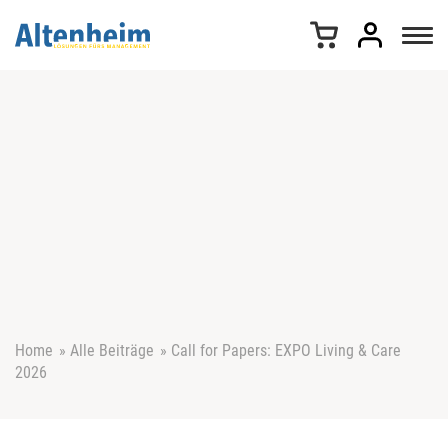
Z
u
m
I
n
h
a
l
t
s
p
r
i
n
g
e
Home
»
Alle Beiträge
»
Call for Papers: EXPO Living & Care
n
2026