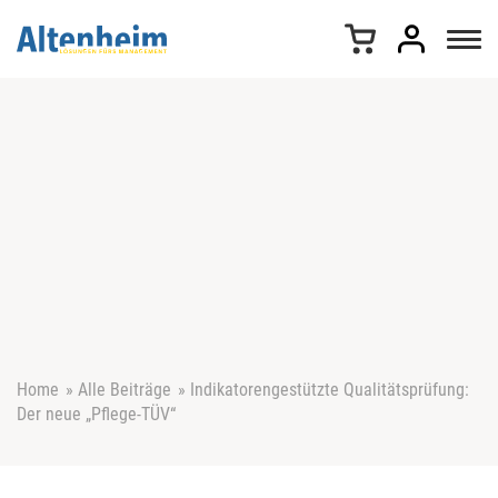
Z
u
m
I
n
h
a
l
t
s
p
r
i
n
g
e
Home
»
Alle Beiträge
»
Indikatorengestützte Qualitätsprüfung:
n
Der neue „Pflege-TÜV“