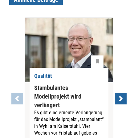
Qualität
Qua
Stambulantes
Web
Modellprojekt wird
Qua
verlängert
der
Es gibt eine erneute Verlängerung
Re
für das Modellprojekt „stambulant“
Die
in Wyhl am Kaiserstuhl. Vier
Aus
Wochen vor Fristablauf gebe es
Qua