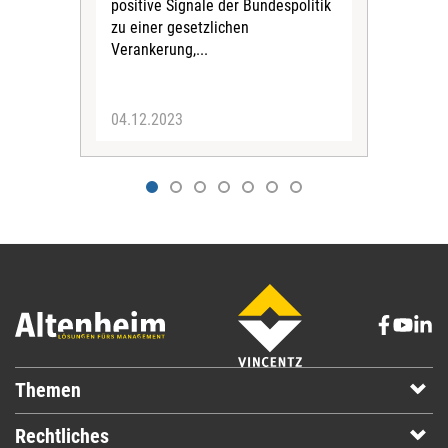
positive Signale der Bundespolitik
Pfl
zu einer gesetzlichen
mit 
Verankerung,...
wie
erhe
04.12.2023
21.
Themen
Rechtliches