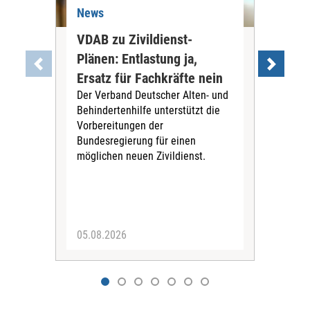
News
Ne
VDAB zu Zivildienst-
Soz
Plänen: Entlastung ja,
Nac
Ersatz für Fachkräfte nein
VS
Der Verband Deutscher Alten- und
Der
Behindertenhilfe unterstützt die
verö
Vorbereitungen der
Nach
Bundesregierung für einen
posi
möglichen neuen Zivildienst.
Bla
Sozi
05.08.2026
05.