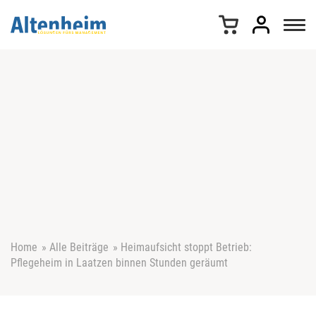
Z
u
m
I
n
h
a
l
t
s
p
r
i
n
g
e
Home
»
Alle Beiträge
»
Heimaufsicht stoppt Betrieb:
n
Pflegeheim in Laatzen binnen Stunden geräumt