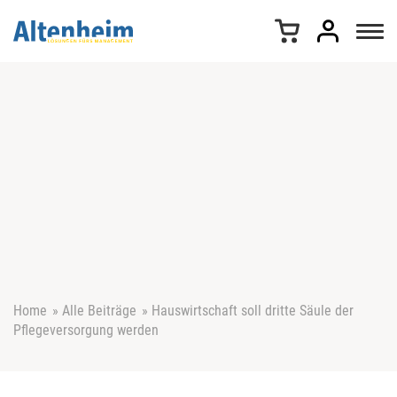
Z
u
m
I
n
h
a
l
t
s
p
r
i
n
g
e
Home
»
Alle Beiträge
»
Hauswirtschaft soll dritte Säule der
n
Pflegeversorgung werden