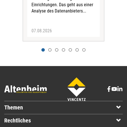
Einrichtungen. Das geht aus einer
und 
Analyse des Datenanbieters...
höh
eine
07.08.2026
07.
Themen
Rechtliches