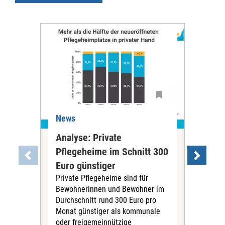
News
Ne
Analyse: Private
Pfl
Pflegeheime im Schnitt 300
Eig
Euro günstiger
Fin
Private Pflegeheime sind für
Der
Bewohnerinnen und Bewohner im
Ges
Durchschnitt rund 300 Euro pro
War
Monat günstiger als kommunale
part
oder freigemeinnützige
Wide