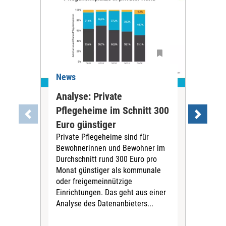
News
Ne
Analyse: Private
Pfl
Pflegeheime im Schnitt 300
Eig
Euro günstiger
Fin
Private Pflegeheime sind für
Der
Bewohnerinnen und Bewohner im
Ges
Durchschnitt rund 300 Euro pro
War
Monat günstiger als kommunale
part
oder freigemeinnützige
Wide
Einrichtungen. Das geht aus einer
und 
Analyse des Datenanbieters...
höh
eine