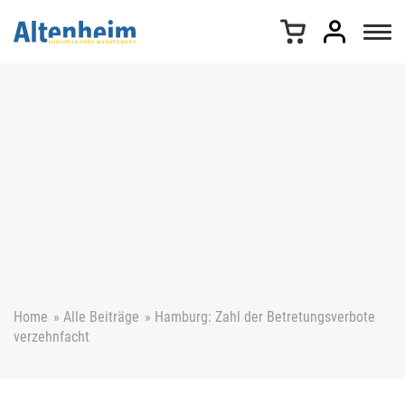
Z
u
m
I
n
h
a
l
t
s
p
r
i
n
g
e
Home
»
Alle Beiträge
»
Hamburg: Zahl der Betretungsverbote
n
verzehnfacht