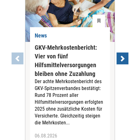
News
Ne
GKV-Mehrkostenbericht:
Pil
Vier von fünf
Imp
Hilfsmittelversorgungen
Ste
Die
bleiben ohne Zuzahlung
und 
Der achte Mehrkostenbericht des
Bra
GKV-Spitzenverbandes bestätigt:
zwei
Rund 78 Prozent aller
amb
Hilfsmittelversorgungen erfolgten
Pfl
2025 ohne zusätzliche Kosten für
Ehre
Versicherte. Gleichzeitig steigen
die Mehrkosten...
06.08.2026
06.