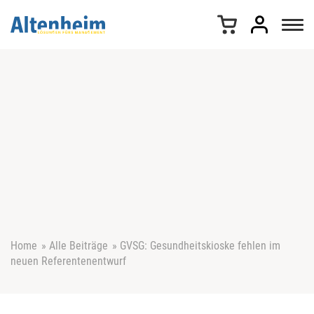
Z
u
m
I
n
h
a
l
t
s
p
r
i
n
g
e
Home
»
Alle Beiträge
»
GVSG: Gesundheitskioske fehlen im
n
neuen Referentenentwurf