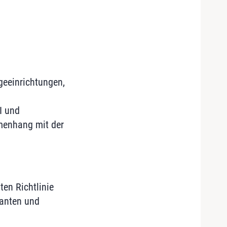
geeinrichtungen,
I und
mmenhang mit der
ten Richtlinie
lanten und