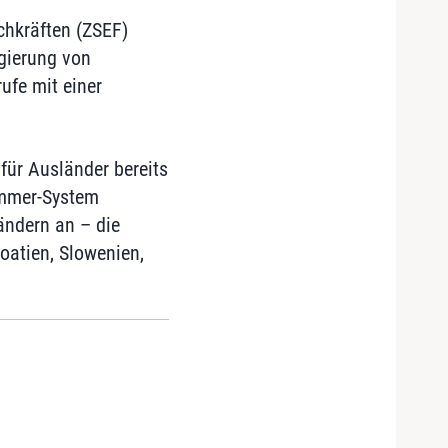
chkräften (ZSEF)
egierung von
rufe mit einer
für Ausländer bereits
ammer-System
ndern an – die
atien, Slowenien,