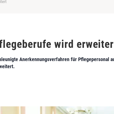
itert
flegeberufe wird erweiter
chleunigte Anerkennungsverfahren für Pflegepersonal a
eitert.