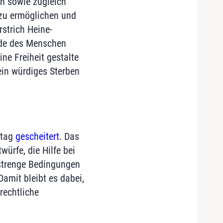
en sowie zugleich
zu ermöglichen und
strich Heine-
rde des Menschen
e Freiheit gestalte
ein würdiges Sterben
stag
gescheitert
. Das
ürfe, die Hilfe bei
 strenge Bedingungen
Damit bleibt es dabei,
rechtliche