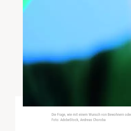
Die Frage, wie mit einem Wunsch von Bewohnern oder P
Foto: AdobeStock, Andreas Choroba