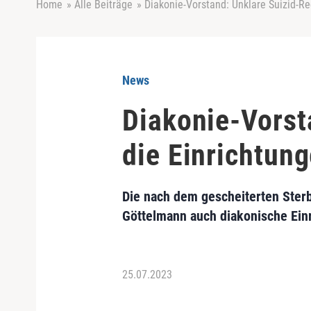
Home
»
Alle Beiträge
»
Diakonie-Vorstand: Unklare Suizid-Re
News
Diakonie-Vorst
die Einrichtun
Die nach dem gescheiterten Sterb
Göttelmann auch diakonische Ein
25.07.2023