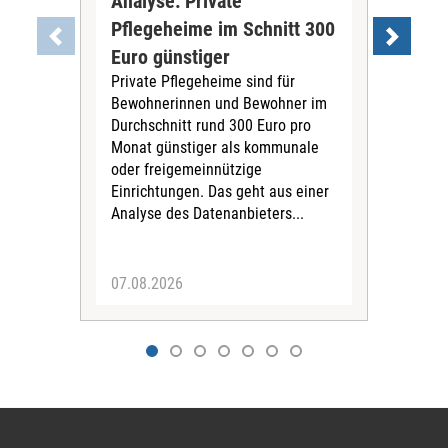
Analyse: Private
Pfl
Pflegeheime im Schnitt 300
Eig
Euro günstiger
Fin
Private Pflegeheime sind für
Der
Bewohnerinnen und Bewohner im
Ges
Durchschnitt rund 300 Euro pro
War
Monat günstiger als kommunale
part
oder freigemeinnützige
Wide
Einrichtungen. Das geht aus einer
und 
Analyse des Datenanbieters...
höh
eine
07.08.2026
07.