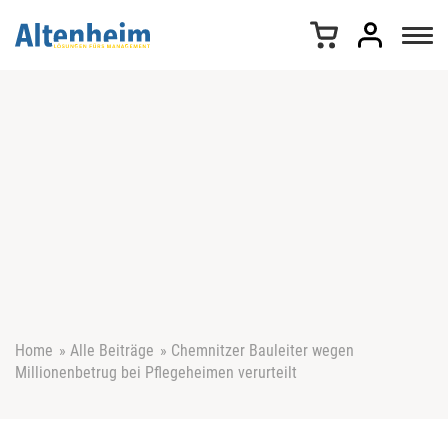
Z
u
m
I
n
h
a
l
t
s
p
r
i
n
g
e
Home
»
Alle Beiträge
»
Chemnitzer Bauleiter wegen
n
Millionenbetrug bei Pflegeheimen verurteilt