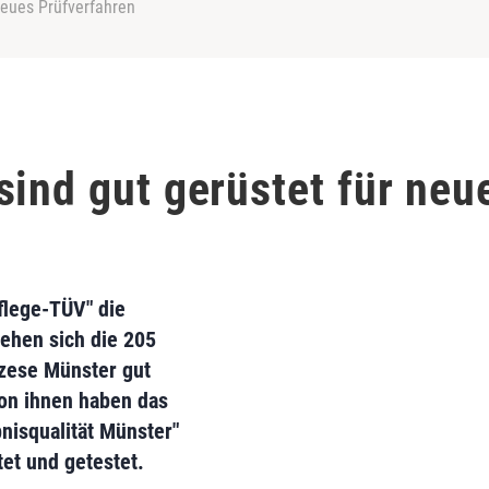
neues Prüfverfahren
sind gut gerüstet für neu
flege-TÜV" die
sehen sich die 205
özese Münster gut
von ihnen haben das
nisqualität Münster"
et und getestet.