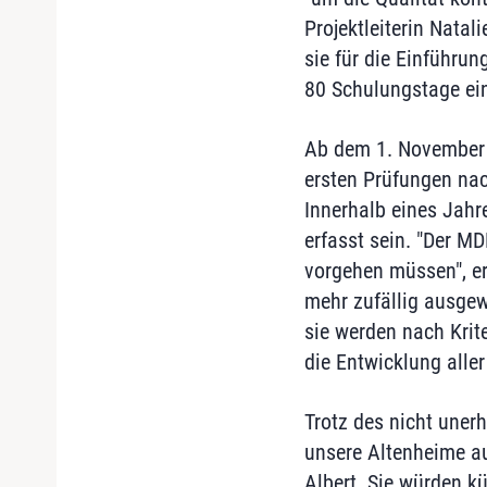
Projektleiterin Nata
sie für die Einführun
80 Schulungstage ei
Ab dem 1. November 
ersten Prüfungen na
Innerhalb eines Jahr
erfasst sein. "Der MD
vorgehen müssen", er
mehr zufällig ausge
sie werden nach Krit
die Entwicklung alle
Trotz des nicht uner
unsere Altenheime au
Albert. Sie würden kün