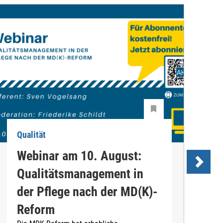
Qualität
Q
Webinar am 10. August:
Qualitätsmanagement in
P
der Pflege nach der MD(K)-
Reform
s