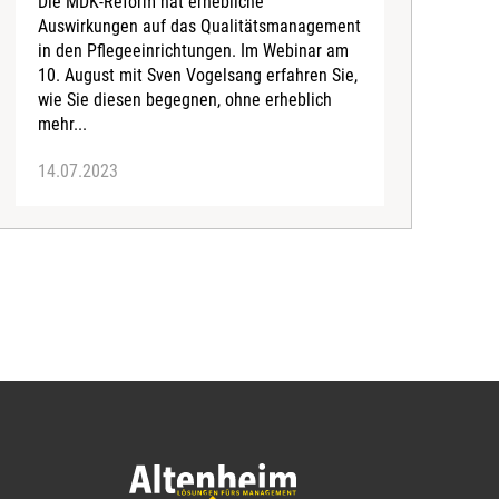
Die MDK-Reform hat erhebliche
D
Auswirkungen auf das Qualitätsmanagement
d
in den Pflegeeinrichtungen. Im Webinar am
v
10. August mit Sven Vogelsang erfahren Sie,
H
wie Sie diesen begegnen, ohne erheblich
I
mehr...
14.07.2023
0