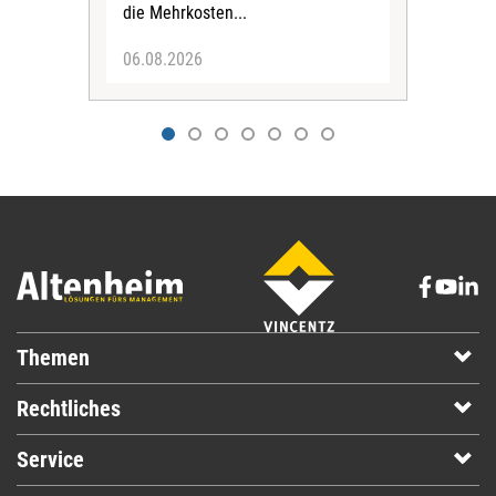
die Mehrkosten...
06.08.2026
06.
Themen
Rechtliches
Service