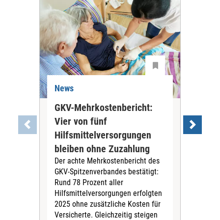
News
Ne
GKV-Mehrkostenbericht:
Pil
Vier von fünf
Imp
Hilfsmittelversorgungen
Ste
Die
bleiben ohne Zuzahlung
und 
Der achte Mehrkostenbericht des
Bra
GKV-Spitzenverbandes bestätigt:
zwei
Rund 78 Prozent aller
amb
Hilfsmittelversorgungen erfolgten
Pfl
2025 ohne zusätzliche Kosten für
Ehre
Versicherte. Gleichzeitig steigen