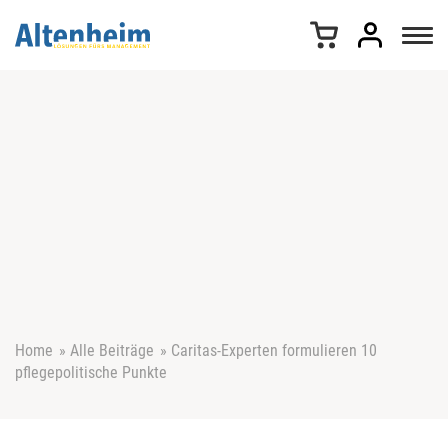
Z
u
m
I
n
h
a
l
t
s
p
r
i
n
g
e
Home
»
Alle Beiträge
»
Caritas-Experten formulieren 10
n
pflegepolitische Punkte