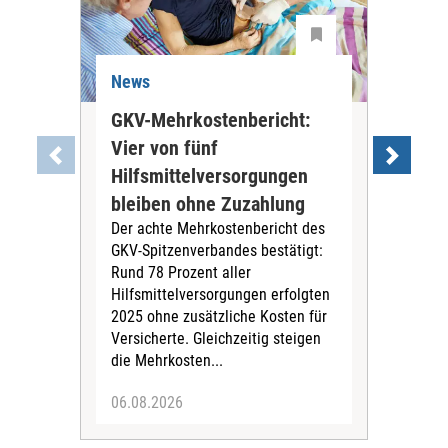
News
Ne
GKV-Mehrkostenbericht:
Pil
Vier von fünf
Imp
Hilfsmittelversorgungen
Ste
Die
bleiben ohne Zuzahlung
und 
Der achte Mehrkostenbericht des
Bra
GKV-Spitzenverbandes bestätigt:
zwei
Rund 78 Prozent aller
amb
Hilfsmittelversorgungen erfolgten
Pfl
2025 ohne zusätzliche Kosten für
Ehre
Versicherte. Gleichzeitig steigen
die Mehrkosten...
06.08.2026
06.