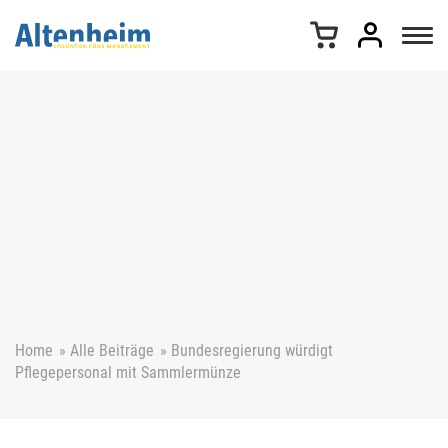
Z
u
m
I
n
h
a
l
t
s
p
r
i
n
g
e
Home
»
Alle Beiträge
»
Bundesregierung würdigt
n
Pflegepersonal mit Sammlermünze