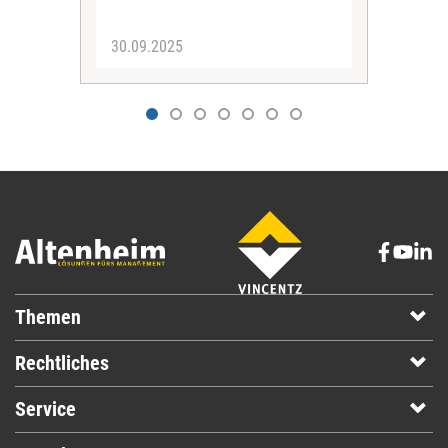
der 
30.09.2025
19.
Themen
Rechtliches
Service