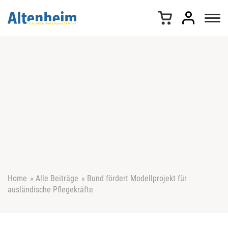
Z
u
m
I
n
h
a
l
t
s
p
r
i
n
g
e
Home
»
Alle Beiträge
»
Bund fördert Modellprojekt für
n
ausländische Pflegekräfte