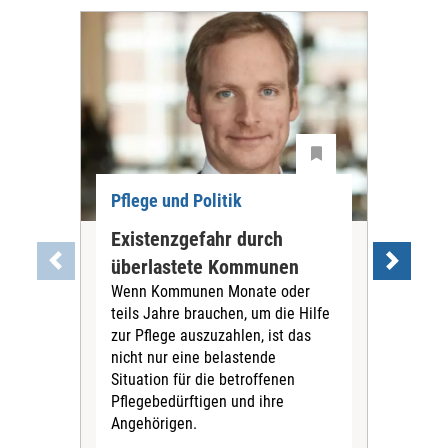
Pflege und Politik
Existenzgefahr durch
Dis
überlastete Kommunen
Ch
Wenn Kommunen Monate oder
Die
teils Jahre brauchen, um die Hilfe
Lau
zur Pflege auszuzahlen, ist das
Hau
nicht nur eine belastende
Bene
Situation für die betroffenen
Reg
Pflegebedürftigen und ihre
führ
Angehörigen.
Klar