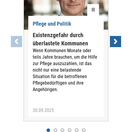
Pflege und Politik
Existenzgefahr durch
Dis
überlastete Kommunen
Ch
Wenn Kommunen Monate oder
Die
teils Jahre brauchen, um die Hilfe
Lau
zur Pflege auszuzahlen, ist das
Hau
nicht nur eine belastende
Bene
Situation für die betroffenen
Reg
Pflegebedürftigen und ihre
führ
Angehörigen.
Klar
der 
30.09.2025
19.