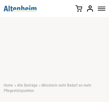
Z
u
m
I
n
h
a
l
t
s
p
r
i
n
g
e
Home
»
Alle Beiträge
»
Ministerin sieht Bedarf an mehr
n
Pflegestützpunkten