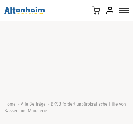
Z
u
m
I
n
h
a
l
t
s
p
r
i
n
g
e
Home
»
Alle Beiträge
»
BKSB fordert unbürokratische Hilfe von
n
Kassen und Ministerien