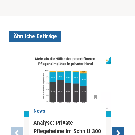
Ähnliche Beiträge
News
Ne
Analyse: Private
Pfl
Pflegeheime im Schnitt 300
Eig