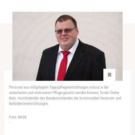
Personal aus stillgelegten Tagespflegeeinrichtungen müsse in der
ambulanten und stationären Pflege genutzt werden können, forder Dieter
Bien, Vorsitzdender des Bundesverbandes der kommunalen Senioren- und
Behinderteneinrichtungen.
Foto: BKSB
-