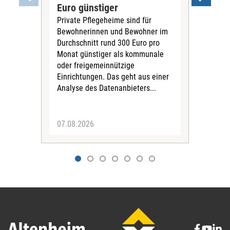
Euro günstiger
Fin
Private Pflegeheime sind für
Der
Bewohnerinnen und Bewohner im
Ges
Durchschnitt rund 300 Euro pro
War
Monat günstiger als kommunale
part
oder freigemeinnützige
Wide
Einrichtungen. Das geht aus einer
und 
Analyse des Datenanbieters...
höh
eine
07.08.2026
07.