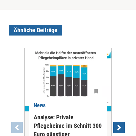
Ähnliche Beiträge
News
Ne
Analyse: Private
Pfl
Pflegeheime im Schnitt 300
Eig
Euro günstiger
Fin