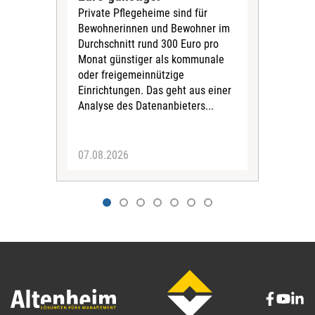
Private Pflegeheime sind für
Der
Bewohnerinnen und Bewohner im
Ges
Durchschnitt rund 300 Euro pro
War
Monat günstiger als kommunale
part
oder freigemeinnützige
Wide
Einrichtungen. Das geht aus einer
und 
Analyse des Datenanbieters...
höh
eine
07.08.2026
07.