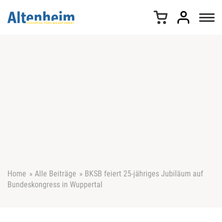
Z
u
m
I
n
h
a
l
t
s
p
r
i
n
g
e
Home
»
Alle Beiträge
»
BKSB feiert 25-jähriges Jubiläum auf
n
Bundeskongress in Wuppertal